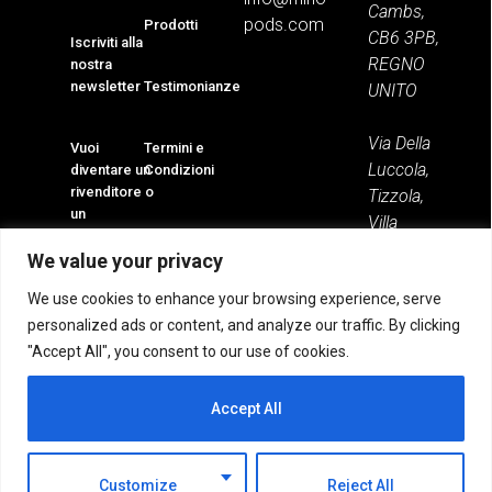
Cambs,
pods.com
Prodotti
CB6 3PB,
Iscriviti alla
REGNO
nostra
newsletter
Testimonianze
UNITO
Via Della
Vuoi
Termini e
Luccola,
diventare un
Condizioni
rivenditore o
Tizzola,
un
Villa
distributore?
Minozzo,
We value your privacy
42030 RE,
We use cookies to enhance your browsing experience, serve
Italia
personalized ads or content, and analyze our traffic. By clicking
© 2026
"Accept All", you consent to our use of cookies.
Tutti i diritti
riservati
Accept All
Customize
Reject All