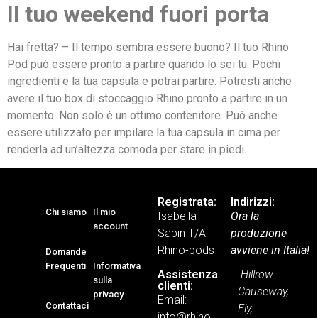
Il tuo weekend fuori porta
Hai fretta? – Il tempo sembra essere buono? Il tuo Rhino
Pod può essere pronto a partire quando lo sei tu. Pochi
ingredienti e la tua capsula e potrai partire. Potresti anche
avere il tuo box di stoccaggio Rhino pronto a partire in un
momento. Non solo è un ottimo contenitore. Può anche
essere utilizzato per impilare la tua capsula in cima per
renderla ad un’altezza comoda per stare in piedi.
Registrata:
Indirizzi:
Chi siamo
Il mio
Isabella
Ora la
account
Sabin T/A
produzione
Rhino-pods
avviene in Italia!
Domande
Frequenti
Informativa
Hillrow
Assistenza
sulla
clienti:
Causeway,
privacy
Email:
Contattaci
Ely,
info@rhino-