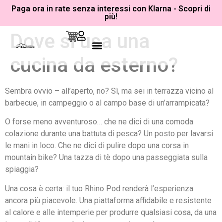
Paga ora in rate senza interessi con Klarna - Scopri di
più!
Dove si usa una
Campeggio, Camper E Tende Da Tetto
Tempo Libero E Avventura
cucina da esterno?
Sembra ovvio – all’aperto, no? Sì, ma sei in terrazza vicino al
barbecue, in campeggio o al campo base di un’arrampicata?
O forse meno avventuroso… che ne dici di una comoda
colazione durante una battuta di pesca? Un posto per lavarsi
le mani in loco. Che ne dici di pulire dopo una corsa in
mountain bike? Una tazza di tè dopo una passeggiata sulla
spiaggia?
Una cosa è certa: il tuo Rhino Pod renderà l’esperienza
ancora più piacevole. Una piattaforma affidabile e resistente
al calore e alle intemperie per produrre qualsiasi cosa, da una