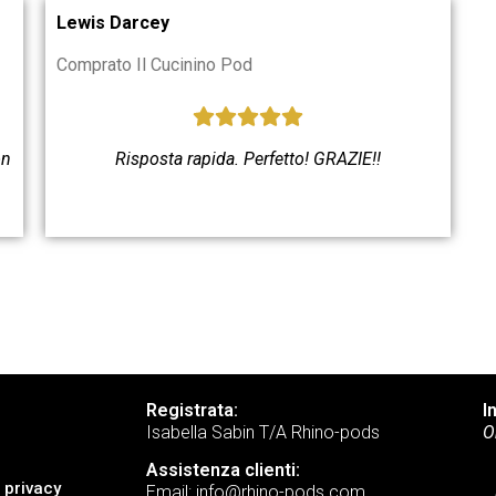
Lewis Darcey
Comprato Il Cucinino Pod
on
Risposta rapida. Perfetto! GRAZIE!!
Registrata:
I
Isabella Sabin T/A Rhino-pods
O
Assistenza clienti:
 privacy
Email: info@rhino-pods.com