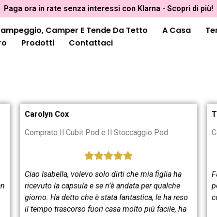
Paga ora in rate senza interessi con Klarna - Scopri di più!
ampeggio, Camper E Tende Da Tetto
A Casa
Te
ro
Prodotti
Contattaci
Carolyn Cox
T
Comprato Il Cubit Pod e Il Stoccaggio Pod
C
Ciao Isabella, volevo solo dirti che mia figlia ha
F
en
ricevuto la capsula e se n’è andata per qualche
p
giorno. Ha detto che è stata fantastica, le ha reso
c
il tempo trascorso fuori casa molto più facile, ha