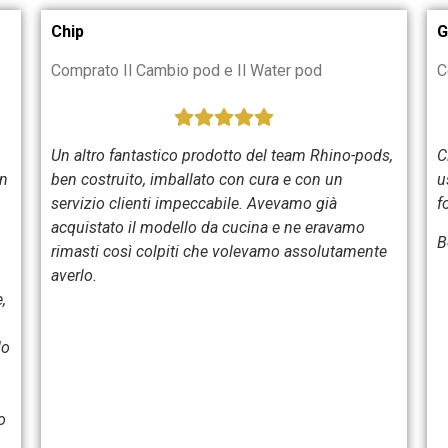
Chip
G
Comprato Il Cambio pod e Il Water pod
C
Un altro fantastico prodotto del team Rhino-pods,
C
un
ben costruito, imballato con cura e con un
u
servizio clienti impeccabile. Avevamo già
f
acquistato il modello da cucina e ne eravamo
B
rimasti così colpiti che volevamo assolutamente
averlo.
,
do
o