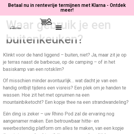
Betaal nu in rentevrije termijnen met Klarna - Ontdek
meer!
Waar gebruik je een
Camping, Campers & Daktenten
Vrije Tijd & Avontuur
Aan Het Werk
Alle Producten
buitenkeuken?
Klinkt voor de hand liggend – buiten, niet? Ja, maar zit je op
je terras naast de barbecue, op de camping – of in het
basiskamp van een rotsklim?
Of misschien minder avontuurlijk… wat dacht je van een
handig ontbijt tijdens een visreis? Een plek om je handen te
wassen. Hoe zit het met opruimen na een
mountainbiketocht? Een kopje thee na een strandwandeling?
Eén ding is zeker – uw Rhino Pod zal de ervaring nog
aangenamer maken. Een betrouwbaar hitte- en
weerbestendig platform om alles te maken, van een kopje