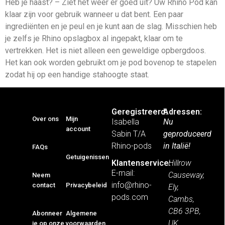
Heb je haast? – Ziet het weer er goed uit? Uw Rhino Pod kan
klaar zijn voor gebruik wanneer u dat bent. Een paar
ingrediënten en je peul en je kunt aan de slag. Misschien heb
je zelfs je Rhino opslagbox al ingepakt, klaar om te
vertrekken. Het is niet alleen een geweldige opbergdoos.
Het kan ook worden gebruikt om je pod bovenop te stapelen
zodat hij op een handige stahoogte staat.
Geregistreerd:
Adressen:
Over ons
Mijn
Isabella
Nu
account
Sabin T/A
geproduceerd
Rhino-pods
in Italië!
FAQs
Getuigenissen
Hillrow
Klantenservice:
E-mail:
Causeway,
Neem
info@rhino-
contact
Privacybeleid
Ely,
pods.com
Cambs,
CB6 3PB,
Abonneer
Algemene
UK
je op onze
voorwaarden