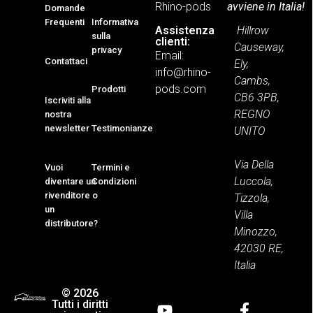
Rhino-pods
avviene in Italia!
Domande
Frequenti
Informativa
Hillrow
Assistenza
sulla
clienti:
Causeway,
privacy
Email:
Contattaci
Ely,
info@rhino-
Cambs,
pods.com
Prodotti
CB6 3PB,
Iscriviti alla
REGNO
nostra
newsletter
Testimonianze
UNITO
Via Della
Vuoi
Termini e
Luccola,
diventare un
Condizioni
rivenditore o
Tizzola,
un
Villa
distributore?
Minozzo,
42030 RE,
Italia
© 2026
Tutti i diritti