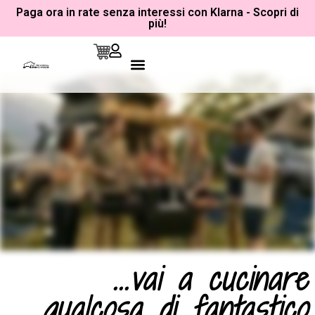
Paga ora in rate senza interessi con Klarna - Scopri di
più!
Campeggio, Camper E Tende Da Tetto
Tempo Libero E Avventura
...vai a cucinare
qualcosa di fantastico