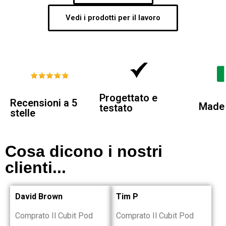
Vedi i prodotti per il lavoro
Progettato e
Recensioni a 5
Made i
testato
stelle
Cosa dicono i nostri
clienti...
David Brown
Tim P
Comprato Il Cubit Pod
Comprato Il Cubit Pod