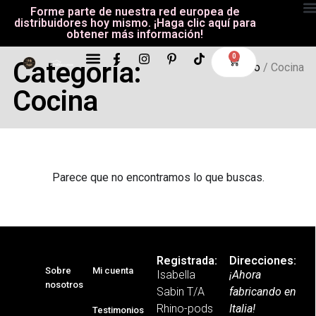
Forme parte de nuestra red europea de
distribuidores hoy mismo. ¡Haga clic aquí para
obtener más información!
0
Camping, Autocaravanas Y Tiendas De Techo
Ocio Y De Aventura
Todos Los Productos
Categoría:
Inicio
/ Cocina
Cocina
Parece que no encontramos lo que buscas.
Registrada:
Direcciones:
Sobre
Mi cuenta
Isabella
¡Ahora
nosotros
Sabin T/A
fabricando en
Rhino-pods
Italia!
Testimonios