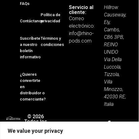
FAQs
Hillrow
Servicio al
cliente:
Causeway,
Política de
Correo
Contáctanos
privacidad
Ely,
electrónico:
Cambs,
info@rhino-
CB6 3PB,
Suscríbete
Términos y
pods.com
REINO
a nuestro
condiciones
boletín
UNIDO
informativo
Via Della
Luccola,
Tizzola,
¿Quieres
convertirte
Villa
en
Minozzo,
distribuidor o
42030 RE,
comerciante?
Italia
© 2026
Todos los
derechos
We value your privacy
reservados