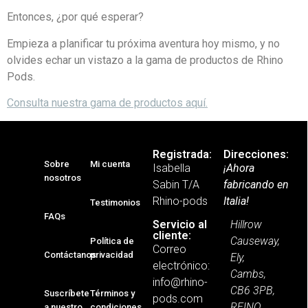
Entonces, ¿por qué esperar?
Empieza a planificar tu próxima aventura hoy mismo, y no
olvides echar un vistazo a la gama de productos de Rhino
Pods.
Consulta nuestra gama de productos aquí.
Registrada:
Direcciones:
Sobre
Mi cuenta
Isabella
¡Ahora
nosotros
Sabin T/A
fabricando en
Rhino-pods
Italia!
Testimonios
FAQs
Hillrow
Servicio al
cliente:
Causeway,
Política de
Correo
Contáctanos
privacidad
Ely,
electrónico:
Cambs,
info@rhino-
CB6 3PB,
Suscríbete
Términos y
pods.com
REINO
a nuestro
condiciones