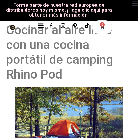
Forme parte de nuestra red europea de
distribuidores hoy mismo. ¡Haga clic aquí para
obtener más información!
Cocinar al aire libre
0
Camping, Autocaravanas Y Tiendas De Techo
Ocio Y De Aventura
Todos Los Productos
con una cocina
portátil de camping
Rhino Pod